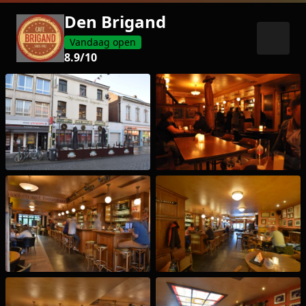
Den Brigand
Vandaag open
8.9
/10