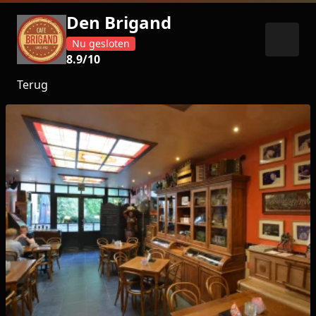
Den Brigand
Nu gesloten
8.9
/10
Terug