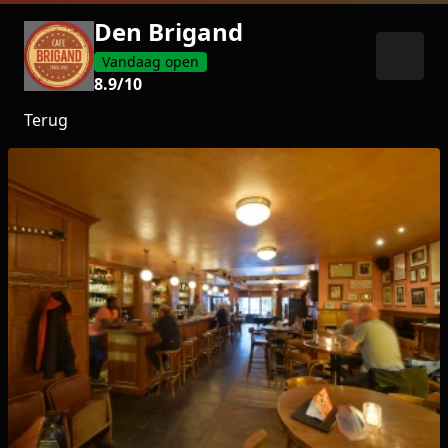
Den Brigand
Vandaag open
8.9
/10
Terug