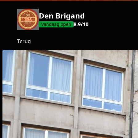
Den Brigand
8.9
/10
Vandaag open
Terug